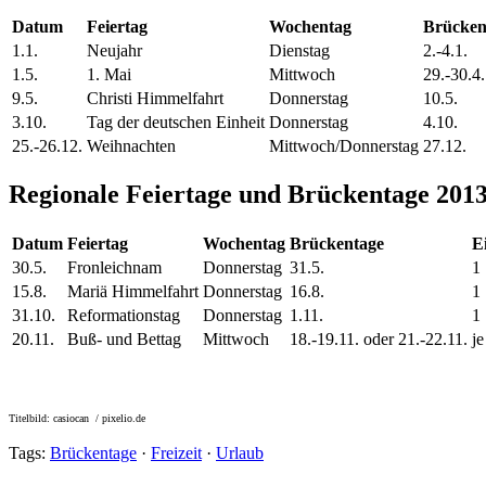
Datum
Feiertag
Wochentag
Brücken
1.1.
Neujahr
Dienstag
2.-4.1.
1.5.
1. Mai
Mittwoch
29.-30.4.
9.5.
Christi Himmelfahrt
Donnerstag
10.5.
3.10.
Tag der deutschen Einheit
Donnerstag
4.10.
25.-26.12.
Weihnachten
Mittwoch/Donnerstag
27.12.
Regionale Feiertage und Brückentage 201
Datum
Feiertag
Wochentag
Brückentage
E
30.5.
Fronleichnam
Donnerstag
31.5.
1
15.8.
Mariä Himmelfahrt
Donnerstag
16.8.
1
31.10.
Reformationstag
Donnerstag
1.11.
1
20.11.
Buß- und Bettag
Mittwoch
18.-19.11. oder 21.-22.11.
je
Titelbild: casiocan / pixelio.de
Tags:
Brückentage
·
Freizeit
·
Urlaub