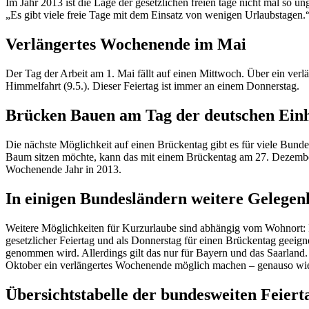
Im Jahr 2013 ist die Lage der gesetzlichen freien tage nicht mal so u
„Es gibt viele freie Tage mit dem Einsatz von wenigen Urlaubstagen
Verlängertes Wochenende im Mai
Der Tag der Arbeit am 1. Mai fällt auf einen Mittwoch. Über ein verl
Himmelfahrt (9.5.). Dieser Feiertag ist immer an einem Donnerstag.
Brücken Bauen am Tag der deutschen Einh
Die nächste Möglichkeit auf einen Brückentag gibt es für viele Bund
Baum sitzen möchte, kann das mit einem Brückentag am 27. Dezember 
Wochenende Jahr in 2013.
In einigen Bundesländern weitere Gelegen
Weitere Möglichkeiten für Kurzurlaube sind abhängig vom Wohnort: I
gesetzlicher Feiertag und als Donnerstag für einen Brückentag geei
genommen wird. Allerdings gilt das nur für Bayern und das Saarlan
Oktober ein verlängertes Wochenende möglich machen – genauso wie
Übersichtstabelle der bundesweiten Feier