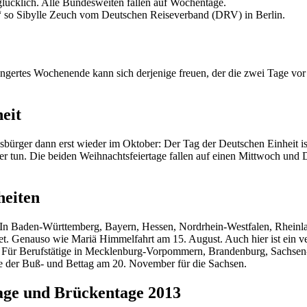
nglücklich. Alle Bundesweiten fallen auf Wochentage.
.“ so Sibylle Zeuch vom Deutschen Reiseverband (DRV) in Berlin.
ängertes Wochenende kann sich derjenige freuen, der die zwei Tage vor o
eit
esbürger dann erst wieder im Oktober: Der Tag der Deutschen Einheit i
tun. Die beiden Weihnachtsfeiertage fallen auf einen Mittwoch und Don
heiten
n Baden-Württemberg, Bayern, Hessen, Nordrhein-Westfalen, Rheinland
gnet. Genauso wie Mariä Himmelfahrt am 15. August. Auch hier ist ein
d. Für Berufstätige in Mecklenburg-Vorpommern, Brandenburg, Sachse
 der Buß- und Bettag am 20. November für die Sachsen.
tage und Brückentage 2013