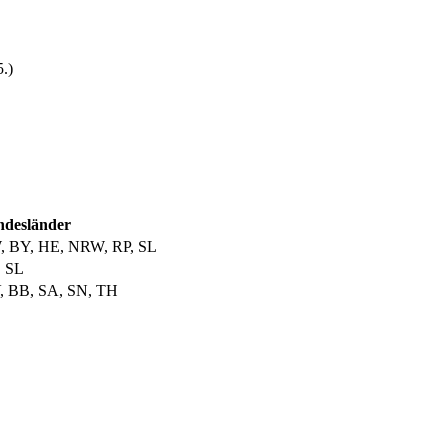
5.)
desländer
 BY, HE, NRW, RP, SL
 SL
 BB, SA, SN, TH