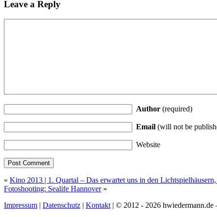
Leave a Reply
Author
(required)
Email
(will not be publish
Website
«
Kino 2013 | 1. Quartal – Das erwartet uns in den Lichtspielhäusern,
Fotoshooting: Sealife Hannover
»
Impressum
|
Datenschutz
|
Kontakt
| © 2012 - 2026 hwiedermann.de 