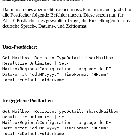
Damit man dies aber nicht machen muss, kann man auch global für
alle Postfächer folgende Befehler nutzen. Diese setzen nun für
ALLE Postfächer des gewählten Typys, die Einstellungen für das
deutsche Sprach-, Datums-, und Zeitformat.
User-Postfächer:
Get-Mailbox -RecipientTypeDetails UserMailbox -
ResultSize Unlimited | Set-
MailboxRegionalConfiguration -Language de-DE -
DateFormat "dd.MM.yyyy" -TimeFormat "HH:mm" -
LocalizeDefaultFolderName
freigegebene Postfächer:
Get-Mailbox -RecipientTypeDetails SharedMailbox -
ResultSize Unlimited | Set-
MailboxRegionalConfiguration -Language de-DE -
DateFormat "dd.MM.yyyy" -TimeFormat "HH:mm" -
LocalizeDefaultFolderName