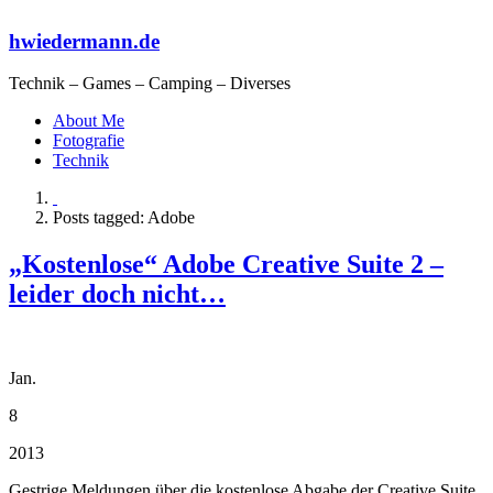
hwiedermann.de
Technik – Games – Camping – Diverses
About Me
Fotografie
Technik
Posts tagged: Adobe
„Kostenlose“ Adobe Creative Suite 2 –
leider doch nicht…
Jan.
8
2013
Gestrige Meldungen über die kostenlose Abgabe der Creative Suite